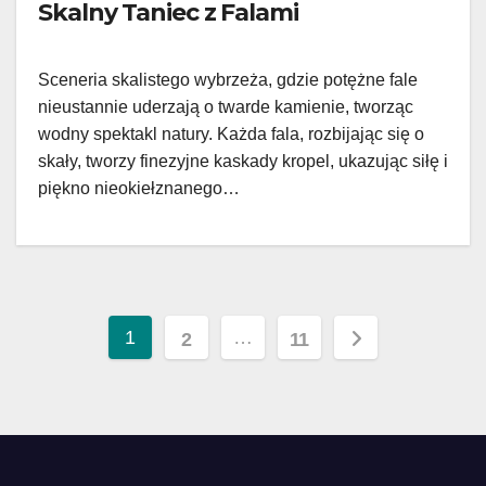
Skalny Taniec z Falami
Sceneria skalistego wybrzeża, gdzie potężne fale
nieustannie uderzają o twarde kamienie, tworząc
wodny spektakl natury. Każda fala, rozbijając się o
skały, tworzy finezyjne kaskady kropel, ukazując siłę i
piękno nieokiełznanego…
Пагинация
1
…
2
11
записей