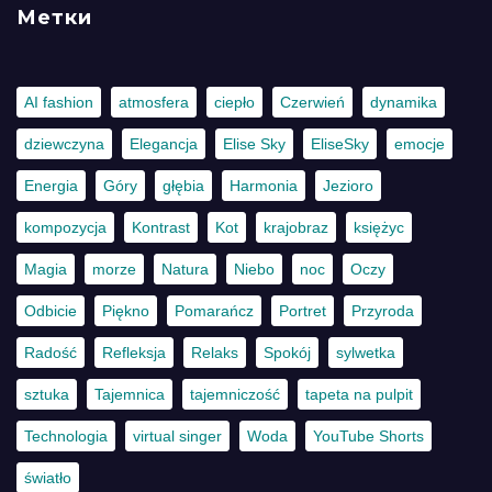
Метки
AI fashion
atmosfera
ciepło
Czerwień
dynamika
dziewczyna
Elegancja
Elise Sky
EliseSky
emocje
Energia
Góry
głębia
Harmonia
Jezioro
kompozycja
Kontrast
Kot
krajobraz
księżyc
Magia
morze
Natura
Niebo
noc
Oczy
Odbicie
Piękno
Pomarańcz
Portret
Przyroda
Radość
Refleksja
Relaks
Spokój
sylwetka
sztuka
Tajemnica
tajemniczość
tapeta na pulpit
Technologia
virtual singer
Woda
YouTube Shorts
światło