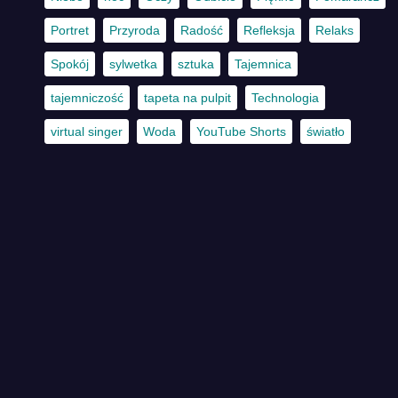
Portret
Przyroda
Radość
Refleksja
Relaks
Spokój
sylwetka
sztuka
Tajemnica
tajemniczość
tapeta na pulpit
Technologia
virtual singer
Woda
YouTube Shorts
światło