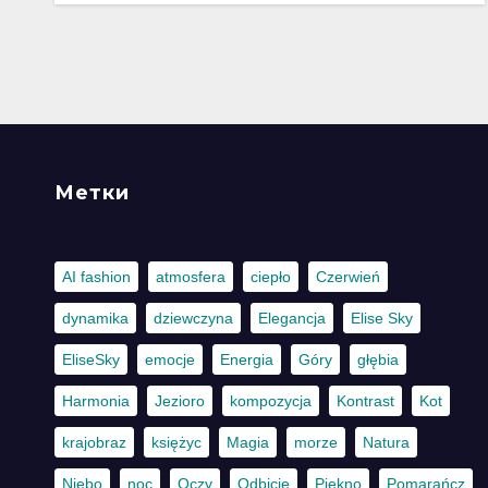
Метки
AI fashion
atmosfera
ciepło
Czerwień
dynamika
dziewczyna
Elegancja
Elise Sky
EliseSky
emocje
Energia
Góry
głębia
Harmonia
Jezioro
kompozycja
Kontrast
Kot
krajobraz
księżyc
Magia
morze
Natura
Niebo
noc
Oczy
Odbicie
Piękno
Pomarańcz