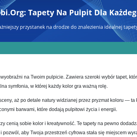
i.org: Tapety Na Pulpit Dla Każde
żniejszy przystanek na drodze do znalezienia idealnej tapety
wyobraźni na Twoim pulpicie. Zawiera szeroki wybór tapet, któ
alna symfonia, w której każdy kolor gra ważną rolę.
eny, aż po detale natury widzianej przez pryzmat koloru — ta ka
nymi barwami, które dodają pulpitowi życia i energii.
zy cenią sobie kolor i kreatywność. Te tapety na pewno dodadzą
i pozwól, aby Twoja przestrzeń cyfrowa stała się miejscem wyraz