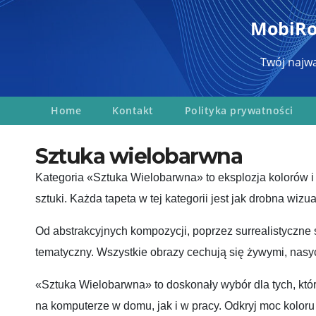
Перейти
MobiRob
к
содержимому
Twój najwa
Home
Kontakt
Polityka prywatności
Sztuka wielobarwna
Kategoria «Sztuka Wielobarwna» to eksplozja kolorów i 
sztuki. Każda tapeta w tej kategorii jest jak drobna wizu
Od abstrakcyjnych kompozycji, poprzez surrealistyczne sc
tematyczny. Wszystkie obrazy cechują się żywymi, nasyco
«Sztuka Wielobarwna» to doskonały wybór dla tych, któr
na komputerze w domu, jak i w pracy. Odkryj moc koloru 