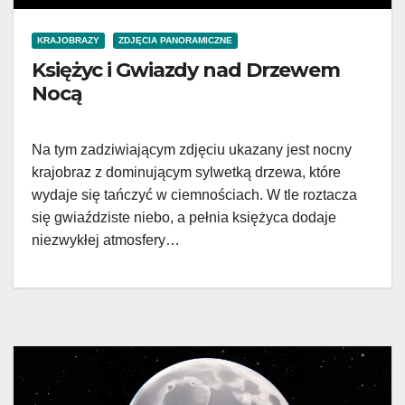
KRAJOBRAZY
ZDJĘCIA PANORAMICZNE
Księżyc i Gwiazdy nad Drzewem
Nocą
Na tym zadziwiającym zdjęciu ukazany jest nocny
krajobraz z dominującym sylwetką drzewa, które
wydaje się tańczyć w ciemnościach. W tle roztacza
się gwiaździste niebo, a pełnia księżyca dodaje
niezwykłej atmosfery…