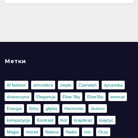
Метки
AI fashion
atmosfera
ciepło
Czerwień
dynamika
dziewczyna
Elegancja
Elise Sky
EliseSky
emocje
Energia
Góry
głębia
Harmonia
Jezioro
kompozycja
Kontrast
Kot
krajobraz
księżyc
Magia
morze
Natura
Niebo
noc
Oczy