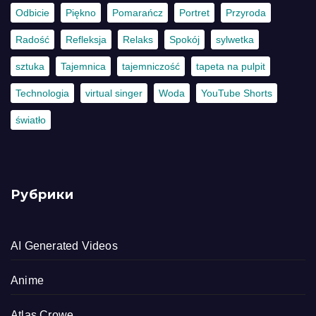
Odbicie
Piękno
Pomarańcz
Portret
Przyroda
Radość
Refleksja
Relaks
Spokój
sylwetka
sztuka
Tajemnica
tajemniczość
tapeta na pulpit
Technologia
virtual singer
Woda
YouTube Shorts
światło
Рубрики
AI Generated Videos
Anime
Atlas Crowe