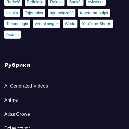
Radość
Refleksja
Relaks
Spokój
sylwetka
sztuka
Tajemnica
tajemniczość
tapeta na pulpit
Technologia
virtual singer
Woda
YouTube Shorts
światło
Рубрики
AI Generated Videos
Anime
Atlas Crowe
Dziewczyny