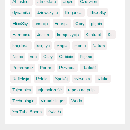
AI fashion
atmosfera
ciepło
Czerwień
dynamika
dziewczyna
Elegancja
Elise Sky
EliseSky
emocje
Energia
Góry
głębia
Harmonia
Jezioro
kompozycja
Kontrast
Kot
krajobraz
księżyc
Magia
morze
Natura
Niebo
noc
Oczy
Odbicie
Piękno
Pomarańcz
Portret
Przyroda
Radość
Refleksja
Relaks
Spokój
sylwetka
sztuka
Tajemnica
tajemniczość
tapeta na pulpit
Technologia
virtual singer
Woda
YouTube Shorts
światło