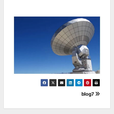
Навигация
blog7
по