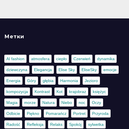
Метки
AI fashion
atmosfera
ciepło
Czerwień
dynamika
dziewczyna
Elegancja
Elise Sky
EliseSky
emocje
Energia
Góry
głębia
Harmonia
Jezioro
kompozycja
Kontrast
Kot
krajobraz
księżyc
Magia
morze
Natura
Niebo
noc
Oczy
Odbicie
Piękno
Pomarańcz
Portret
Przyroda
Radość
Refleksja
Relaks
Spokój
sylwetka