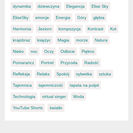
dynamika
dziewczyna
Elegancja
Elise Sky
EliseSky
emocje
Energia
Góry
głębia
Harmonia
Jezioro
kompozycja
Kontrast
Kot
krajobraz
księżyc
Magia
morze
Natura
Niebo
noc
Oczy
Odbicie
Piękno
Pomarańcz
Portret
Przyroda
Radość
Refleksja
Relaks
Spokój
sylwetka
sztuka
Tajemnica
tajemniczość
tapeta na pulpit
Technologia
virtual singer
Woda
YouTube Shorts
światło