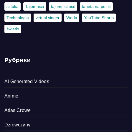
sztuka
Tajemnica
tajemniczość
tapeta na pulpit
Technologia
virtual singer
Woda
YouTube Shorts
światło
Рубрики
AI Generated Videos
Anime
Atlas Crowe
Dziewczyny