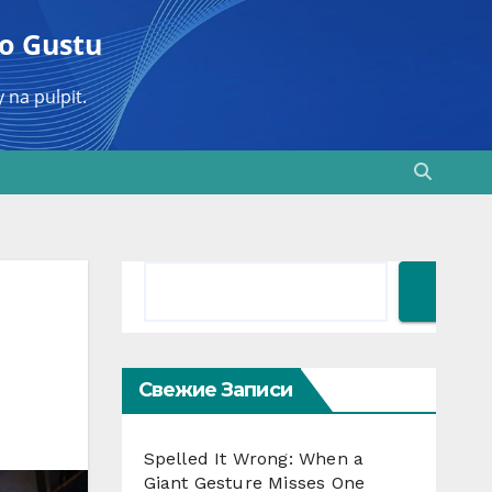
go Gustu
 na pulpit.
Поиск
Szukaj
Свежие Записи
Spelled It Wrong: When a
Giant Gesture Misses One