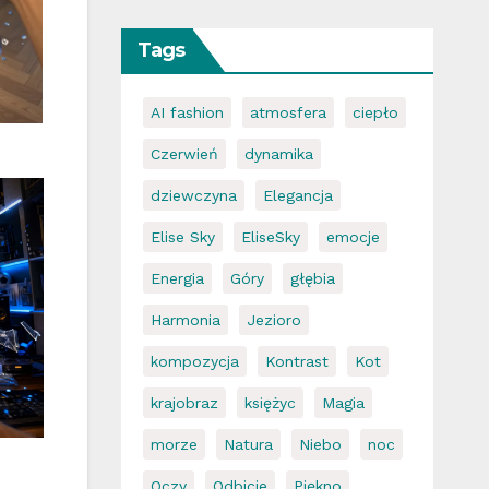
Tags
AI fashion
atmosfera
ciepło
Czerwień
dynamika
dziewczyna
Elegancja
Elise Sky
EliseSky
emocje
Energia
Góry
głębia
Harmonia
Jezioro
kompozycja
Kontrast
Kot
krajobraz
księżyc
Magia
morze
Natura
Niebo
noc
Oczy
Odbicie
Piękno