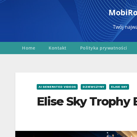
Перейти
MobiRob
к
содержимому
Twój najwa
Home
Kontakt
Polityka prywatności
AI GENERATED VIDEOS
DZIEWCZYNY
ELISE SKY
Elise Sky Troph