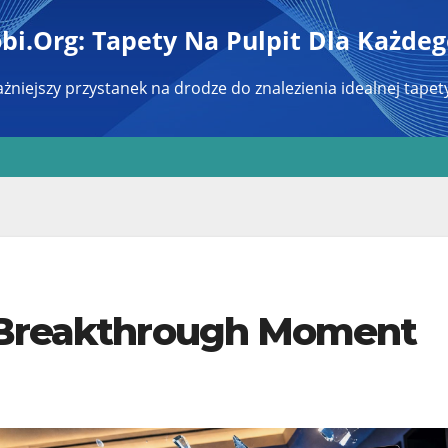
i.org: Tapety Na Pulpit Dla Każde
żniejszy przystanek na drodze do znalezienia idealnej tapety
y Breakthrough Moment