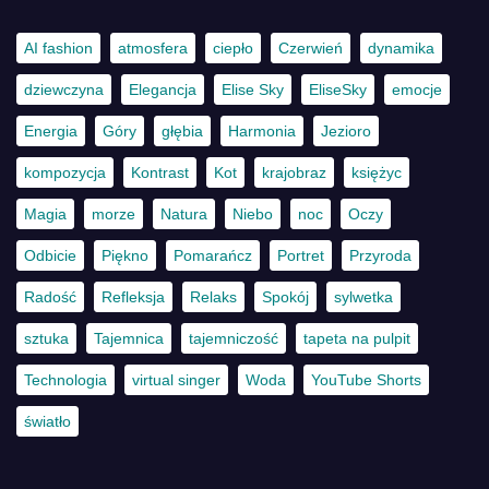
AI fashion
atmosfera
ciepło
Czerwień
dynamika
dziewczyna
Elegancja
Elise Sky
EliseSky
emocje
Energia
Góry
głębia
Harmonia
Jezioro
kompozycja
Kontrast
Kot
krajobraz
księżyc
Magia
morze
Natura
Niebo
noc
Oczy
Odbicie
Piękno
Pomarańcz
Portret
Przyroda
Radość
Refleksja
Relaks
Spokój
sylwetka
sztuka
Tajemnica
tajemniczość
tapeta na pulpit
Technologia
virtual singer
Woda
YouTube Shorts
światło