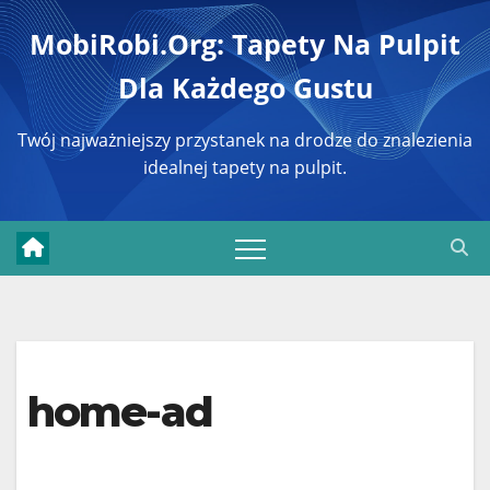
Перейти
MobiRobi.org: Tapety Na Pulpit
к
Dla Każdego Gustu
содержимому
Twój najważniejszy przystanek na drodze do znalezienia
idealnej tapety na pulpit.
home-ad