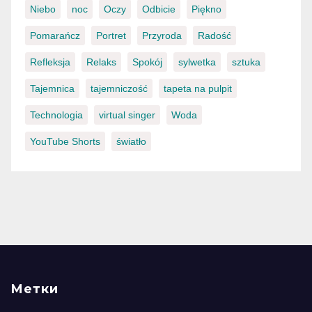
Niebo
noc
Oczy
Odbicie
Piękno
Pomarańcz
Portret
Przyroda
Radość
Refleksja
Relaks
Spokój
sylwetka
sztuka
Tajemnica
tajemniczość
tapeta na pulpit
Technologia
virtual singer
Woda
YouTube Shorts
światło
Метки