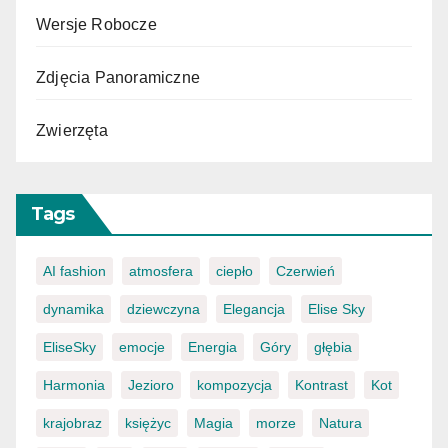
Wersje Robocze
Zdjęcia Panoramiczne
Zwierzęta
Tags
AI fashion
atmosfera
ciepło
Czerwień
dynamika
dziewczyna
Elegancja
Elise Sky
EliseSky
emocje
Energia
Góry
głębia
Harmonia
Jezioro
kompozycja
Kontrast
Kot
krajobraz
księżyc
Magia
morze
Natura