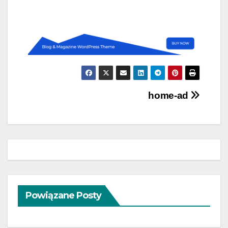
Навигация
home-ad
по
записям
Powiązane Posty