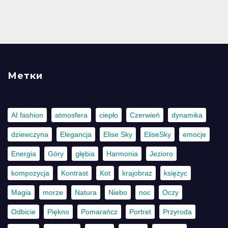
Метки
AI fashion
atmosfera
ciepło
Czerwień
dynamika
dziewczyna
Elegancja
Elise Sky
EliseSky
emocje
Energia
Góry
głębia
Harmonia
Jezioro
kompozycja
Kontrast
Kot
krajobraz
księżyc
Magia
morze
Natura
Niebo
noc
Oczy
Odbicie
Piękno
Pomarańcz
Portret
Przyroda