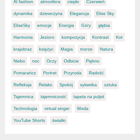
AI fashion
atmosfera
ciepło
Czerwień
dynamika
dziewczyna
Elegancja
Elise Sky
EliseSky
emocje
Energia
Góry
głębia
Harmonia
Jezioro
kompozycja
Kontrast
Kot
krajobraz
księżyc
Magia
morze
Natura
Niebo
noc
Oczy
Odbicie
Piękno
Pomarańcz
Portret
Przyroda
Radość
Refleksja
Relaks
Spokój
sylwetka
sztuka
Tajemnica
tajemniczość
tapeta na pulpit
Technologia
virtual singer
Woda
YouTube Shorts
światło