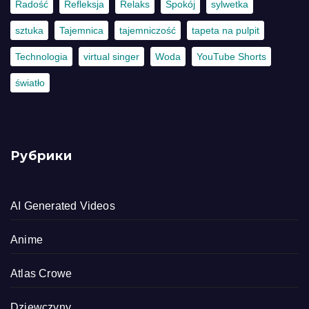
Radość
Refleksja
Relaks
Spokój
sylwetka
sztuka
Tajemnica
tajemniczość
tapeta na pulpit
Technologia
virtual singer
Woda
YouTube Shorts
światło
Рубрики
AI Generated Videos
Anime
Atlas Crowe
Dziewczyny